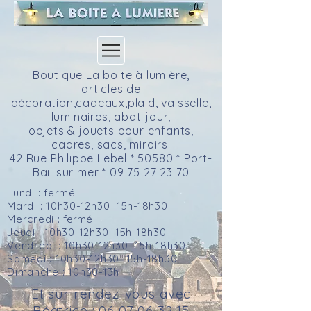
Boutique La boite à lumière,
articles de
décoration,cadeaux,plaid, vaisselle,
luminaires, abat-jour,
objets & jouets pour enfants,
cadres,
sacs, miroirs.
42 Rue Philippe Lebel * 50580 * Port-
Bail sur mer *
09 75 27 23 70
Lundi : fermé
Mardi : 10h30-12h30 15h-18h30
Mercredi :
fermé
Jeudi : 10h30-12h30 15h-18h30
Vendredi : 10h30-12h30 15h-18h30
Samedi : 10h30-12h30 15h-18h30
Dimanche : 10h30-13h
Et sur rendez-vous avec
Béatrice :
06 07 06 32 15